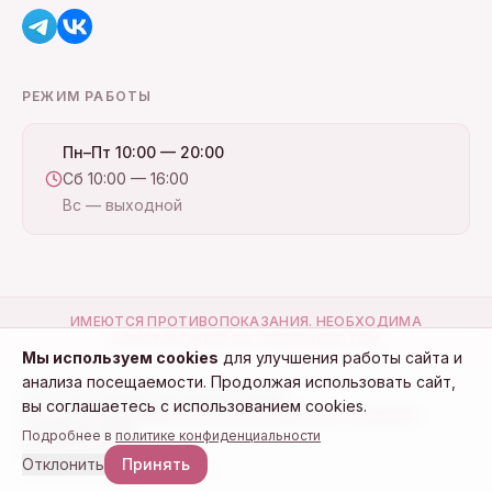
РЕЖИМ РАБОТЫ
Пн–Пт 10:00 — 20:00
Сб 10:00 — 16:00
Вс — выходной
ИМЕЮТСЯ ПРОТИВОПОКАЗАНИЯ. НЕОБХОДИМА
КОНСУЛЬТАЦИЯ СО СПЕЦИАЛИСТОМ
Мы используем cookies
для улучшения работы сайта и
анализа посещаемости. Продолжая использовать сайт,
ООО "Стоматология на Красногеройской"
вы соглашаетесь с использованием cookies.
Политика конфиденциальности
Пользовательское соглашение
Настройки cookie
Подробнее в
политике конфиденциальности
©
2026
Стоматология Opal
Отклонить
Принять
Разработка сайта — Турчин Н.В.