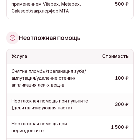
применением Vitapex, Metapex,
500 ₽
Calasept/закр.перфор.МТА
Неотложная помощь
Услуга
Стоимость
Снятие пломбы/трепанация зуба/
ампутация/удаление стенки/
100 ₽
аппликация лек-х вещ-в
Неотложная помощь при пульпите
300 ₽
(девитализирующая паста)
Неотложная помощь при
1 500 ₽
периодонтите